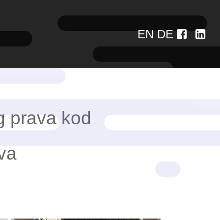
EN
DE
g prava kod
va