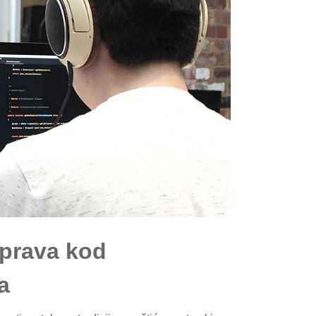
prava kod
a