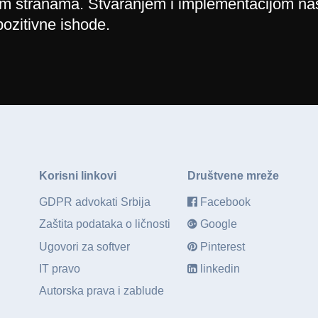
im stranama. Stvaranjem i implementacijom naš
ozitivne ishode.
Korisni linkovi
Društvene mreže
GDPR advokati Srbija
Facebook
Zaštita podataka o ličnosti
Google
Ugovori za softver
Pinterest
IT pravo
linkedin
Autorska prava i zablude