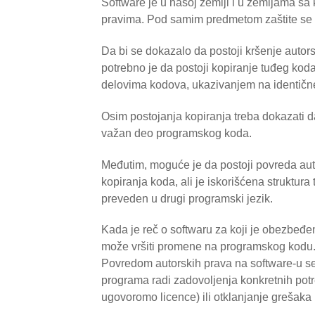
Software je u našoj zemlji i u zemljama sa
pravima. Pod samim predmetom zaštite se p
Da bi se dokazalo da postoji kršenje autor
potrebno je da postoji kopiranje tuđeg kod
delovima kodova, ukazivanjem na identične 
Osim postojanja kopiranja treba dokazati d
važan deo programskog koda.
Međutim, moguće je da postoji povreda au
kopiranja koda, ali je iskorišćena struktur
preveden u drugi programski jezik.
Kada je reč o softwaru za koji je obezbeđena
može vršiti promene na programskog kodu
Povredom autorskih prava na software-u se
programa radi zadovoljenja konkretnih potr
ugovoromo licence) ili otklanjanje grešaka