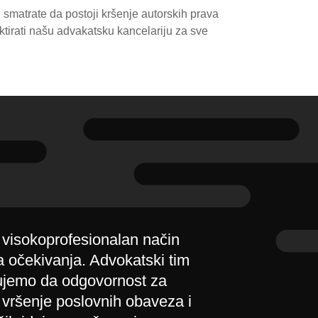
li smatrate da postoji kršenje autorskih prava
tirati našu advakatsku kancelariju za sve
 visokoprofesionalan način
a očekivanja. Advokatski tim
rujemo da odgovornost za
 vršenje poslovnih obaveza i