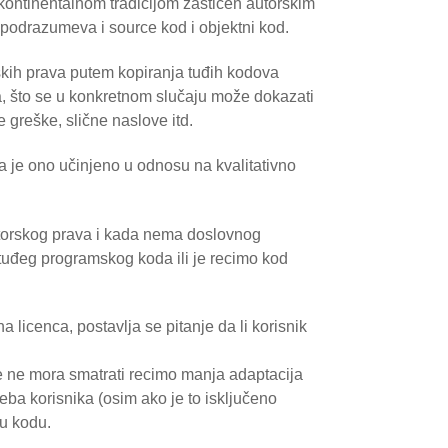
 kontinentalnom tradicijom zaštićen autorskim
odrazumeva i source kod i objektni kod.
skih prava putem kopiranja tuđih kodova
a, što se u konkretnom slučaju može dokazati
greške, slične naslove itd.
a je ono učinjeno u odnosu na kvalitativno
torskog prava i kada nema doslovnog
a tuđeg programskog koda ili je recimo kod
 licenca, postavlja se pitanje da li korisnik
.
 ne mora smatrati recimo manja adaptacija
eba korisnika (osim ako je to isključeno
 u kodu.