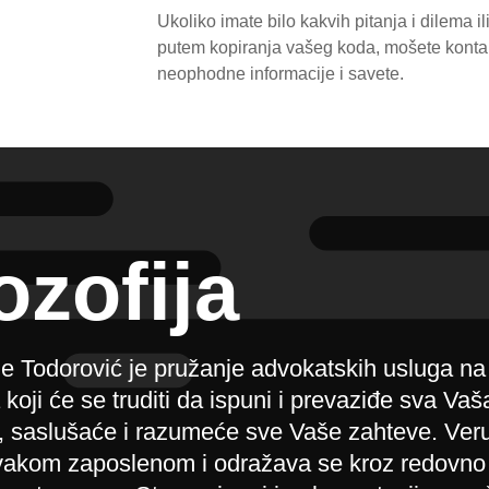
Ukoliko imate bilo kakvih pitanja i dilema i
putem kopiranja vašeg koda, mošete kontak
neophodne informacije i savete.
ozofija
e Todorović je pružanje advokatskih usluga na
oji će se truditi da ispuni i prevaziđe sva Vaš
ti, saslušaće i razumeće sve Vaše zahteve. Ve
 svakom zaposlenom i odražava se kroz redovno