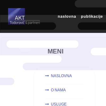
naslovna
publikacije
MENI
NASLOVNA
O NAMA
USLUGE