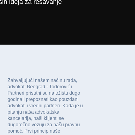
ih ideja za rešavanje
Zahvaljujući našem načinu rada,
advokati Beograd - Todorović i
Partneri prisutni su na tržištu dugo
godina i prepoznati kao pouzdani
advokati i vredni partneri. Kada je u
pitanju naša advokatska
kancelarija, naši klijenti se
dugoročno vezuju za našu pravnu
pomoć. Prvi princip naše