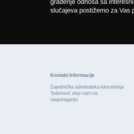
građenje odnosa sa interesn
slučajeva postižemo za Vas p
Kontakt Informacije
Zajednička advokatska kancelarija
Todorović stoji vam na
raspolaganju