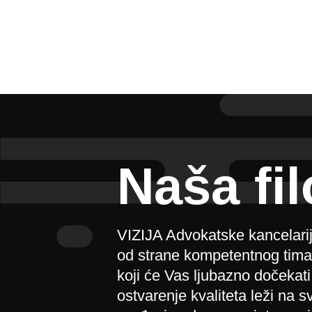
Naša fil
VIZIJA Advokatske kancelarij
od strane kompetentnog tima k
koji će Vas ljubazno dočeka
ostvarenje kvaliteta leži na