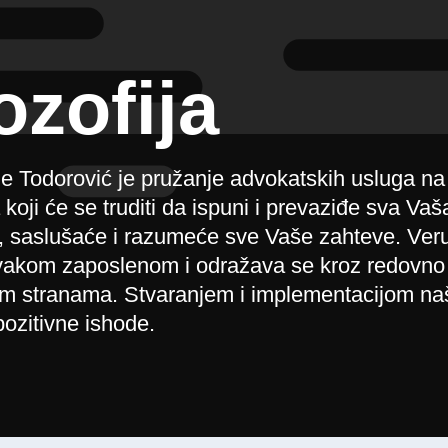
ozofija
e Todorović je pružanje advokatskih usluga na
oji će se truditi da ispuni i prevaziđe sva Vaš
ti, saslušaće i razumeće sve Vaše zahteve. Ve
 svakom zaposlenom i odražava se kroz redovno
im stranama. Stvaranjem i implementacijom naš
ozitivne ishode.