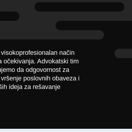
 visokoprofesionalan način
a očekivanja. Advokatski tim
rujemo da odgovornost za
 vršenje poslovnih obaveza i
ih ideja za rešavanje