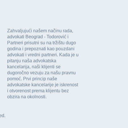
Zahvaljujući našem načinu rada,
advokati Beograd - Todorović i
Partneri prisutni su na tržištu dugo
godina i prepoznati kao pouzdani
advokati i vredni partneri. Kada je u
pitanju naša advokatska
kancelarija, naši klijenti se
dugoročno vezuju za našu pravnu
pomoć. Prvi princip naše
advokatske kancelarije je iskrenost
i otvorenost prema klijentu bez
obzira na okolnosti.
ed.