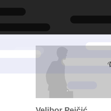
Velibor Pejčić