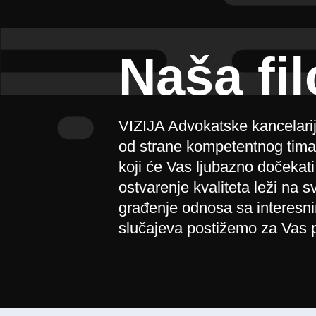
Naša fil
VIZIJA Advokatske kancelarij
od strane kompetentnog tima k
koji će Vas ljubazno dočeka
ostvarenje kvaliteta leži na
građenje odnosa sa interesn
slučajeva postižemo za Vas p