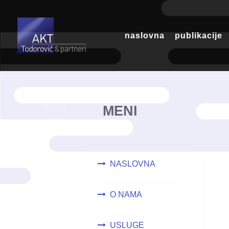
naslovna
publikacije
MENI
NASLOVNA
O NAMA
USLUGE