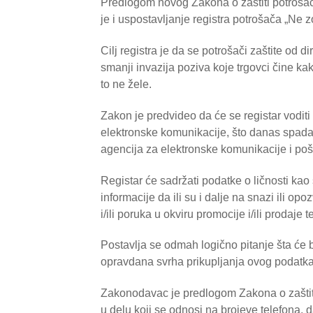
Predlogom novog Zakona o zaštiti potrošača
je i uspostavljanje registra potrošača „Ne zo
Cilj registra je da se potrošači zaštite od 
smanji invazija poziva koje trgovci čine kak
to ne žele.
Zakon je predvideo da će se registar vodit
elektronske komunikacije, što danas spad
agencija za elektronske komunikacije i poš
Registar će sadržati podatke o ličnosti kao 
informacije da ili su i dalje na snazi ili o
i/ili poruka u okviru promocije i/ili prodaje 
Postavlja se odmah logično pitanje šta će 
opravdana svrha prikupljanja ovog podatka 
Zakonodavac je predlogom Zakona o zaštiti 
u delu koji se odnosi na brojeve telefona, da