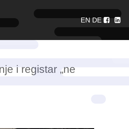
EN
DE
je i registar „ne