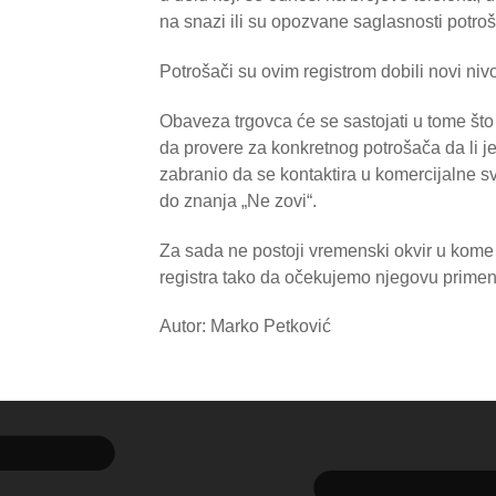
na snazi ili su opozvane saglasnosti potro
Potrošači su ovim registrom dobili novi niv
Obaveza trgovca će se sastojati u tome što
da provere za konkretnog potrošača da li je 
zabranio da se kontaktira u komercijalne s
do znanja „Ne zovi“.
Za sada ne postoji vremenski okvir u kome
registra tako da očekujemo njegovu prime
Autor: Marko Petković