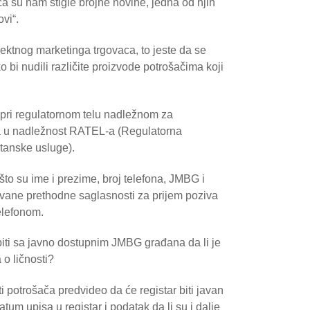
 su nam stigle brojne novine, jedna od njih
vi“.
direktnog marketinga trgovaca, to jeste da se
o bi nudili različite proizvode potrošačima koji
i pri regulatornom telu nadležnom za
a u nadležnost RATEL-a (Regulatorna
tanske usluge).
što su ime i prezime, broj telefona, JMBG i
pozvane prethodne saglasnosti za prijem poziva
telefonom.
biti sa javno dostupnim JMBG građana da li je
o ličnosti?
potrošača predvideo da će registar biti javan
tum upisa u registar i podatak da li su i dalje