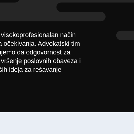
 visokoprofesionalan način
a očekivanja. Advokatski tim
rujemo da odgovornost za
 vršenje poslovnih obaveza i
ih ideja za rešavanje