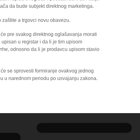
šača da bude subjekt direktnog marketinga.
o zaštite a trgovci novu obavezu.
 će pre svakog direktnog oglašavanja morati
upisan u registar i da li je tim upisom
vrhe, odnosno da li je prodavcu upisom stavio
 će se sprovesti formiranje ovakvog jednog
nu u narednom periodu po usvajanju zakona.