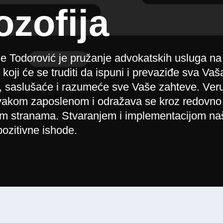
ozofija
e Todorović je pružanje advokatskih usluga na
oji će se truditi da ispuni i prevaziđe sva Vaš
ti, saslušaće i razumeće sve Vaše zahteve. Ve
 svakom zaposlenom i odražava se kroz redovno
im stranama. Stvaranjem i implementacijom naš
ozitivne ishode.