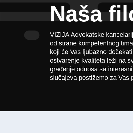
Naša fil
VIZIJA Advokatske kancelarij
od strane kompetentnog tima k
koji će Vas ljubazno dočeka
ostvarenje kvaliteta leži na
građenje odnosa sa interesn
slučajeva postižemo za Vas p