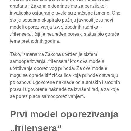
građana i Zakona o doprinosima za penzijsko i
invalidsko osiguranje uvele su značajne izmene. Ono
što je posebno okupiralo pažnju javnosti jesu novi
modeli oporezivanja tzv. slobodnih radnika –
„frilensera“, čiji je neuređen poreski status bio goruća
tema prethodnih godina.
Tako, izmenama Zakona utvrđen je sistem
samooperizvanja „frilensera“ kroz dva modela
utvrđivanja oporezivog prihoda. Za ove modele,
mogu se opredeliti fizička lica koja prihode ostvaruju
po osnovu ugovorene naknade od autorskih i srodnih
prava i ugovorene naknade za izvršeni rad, a za koje
se porez plaća samooporezivanjem.
Prvi model oporezivanja
„frilensera“