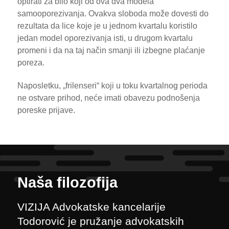
optirati za bilo koji od ova dva modela
samooporezivanja. Ovakva sloboda može dovesti do
rezultata da lice koje je u jednom kvartalu koristilo
jedan model oporezivanja isti, u drugom kvartalu
promeni i da na taj način smanji ili izbegne plaćanje
poreza.
Naposletku, „frilenseri“ koji u toku kvartalnog perioda
ne ostvare prihod, neće imati obavezu podnošenja
poreske prijave.
Naša filozofija
VIZIJA Advokatske kancelarije
Todorović je pružanje advokatskih