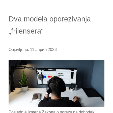
Dva modela oporezivanja
„frilensera“
Objavljeno:
11 април 2023
Poslednje izmene Zakona o porezu na dohodak