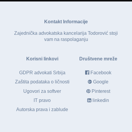
Kontakt Informacije
Zajednička advokatska kancelarija Todorović stoji
vam na raspolaganju
Korisni linkovi
Društvene mreže
GDPR advokati Srbija
Facebook
Zaštita podataka o ličnosti
Google
Ugovori za softver
Pinterest
IT pravo
linkedin
Autorska prava i zablude