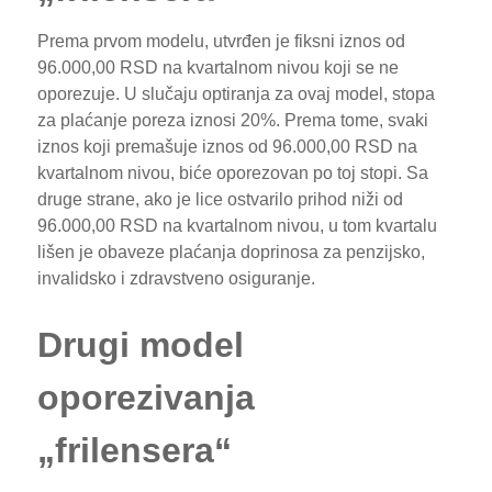
Prema prvom modelu, utvrđen je fiksni iznos od
96.000,00 RSD na kvartalnom nivou koji se ne
oporezuje. U slučaju optiranja za ovaj model, stopa
za plaćanje poreza iznosi 20%. Prema tome, svaki
iznos koji premašuje iznos od 96.000,00 RSD na
kvartalnom nivou, biće oporezovan po toj stopi. Sa
druge strane, ako je lice ostvarilo prihod niži od
96.000,00 RSD na kvartalnom nivou, u tom kvartalu
lišen je obaveze plaćanja doprinosa za penzijsko,
invalidsko i zdravstveno osiguranje.
Drugi model
oporezivanja
„frilensera“