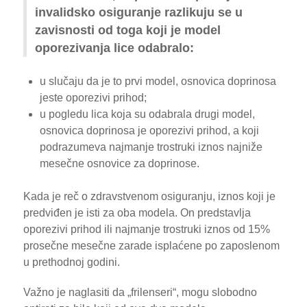
invalidsko osiguranje razlikuju se u
zavisnosti od toga koji je model
oporezivanja lice odabralo:
u slučaju da je to prvi model, osnovica doprinosa
jeste oporezivi prihod;
u pogledu lica koja su odabrala drugi model,
osnovica doprinosa je oporezivi prihod, a koji
podrazumeva najmanje trostruki iznos najniže
mesečne osnovice za doprinose.
Kada je reč o zdravstvenom osiguranju, iznos koji je
predviđen je isti za oba modela. On predstavlja
oporezivi prihod ili najmanje trostruki iznos od 15%
prosečne mesečne zarade isplaćene po zaposlenom
u prethodnoj godini.
Važno je naglasiti da „frilenseri“, mogu slobodno