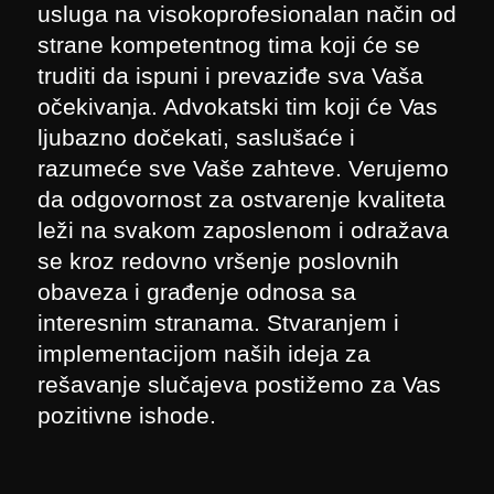
usluga na visokoprofesionalan način od
strane kompetentnog tima koji će se
truditi da ispuni i prevaziđe sva Vaša
očekivanja. Advokatski tim koji će Vas
ljubazno dočekati, saslušaće i
razumeće sve Vaše zahteve. Verujemo
da odgovornost za ostvarenje kvaliteta
leži na svakom zaposlenom i odražava
se kroz redovno vršenje poslovnih
obaveza i građenje odnosa sa
interesnim stranama. Stvaranjem i
implementacijom naših ideja za
rešavanje slučajeva postižemo za Vas
pozitivne ishode.