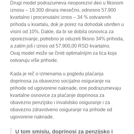
Drugi model podrazumeva neoporezivi deo u fiksnom
iznosu – 19.300 dinara mesečno, odnosno 57.900
kvartalno i procenutalni iznos – 34 % ostvarenih
prihoda u kvartalu, dok je porez na dohodak utvrđen u
visini od 10%. Dakle, da bi se dobila osnovica za
oporezivanje, potrebno je oduzeti fiksno 34% prihoda,
a zatim još i iznos od 57.900,00 RSD kvartalno.
Ovaj model može se činiti optimalnijim za lica koja
ostvaruju više prihode.
Kada je reč o izmenama u pogledu plaćanja
doprinosa za obavezno socijalno osiguranje na
prihode od ugovorene naknade, one podrazumevaju
kvartalne osnovice za plaćanje doprinosa za
obavezno penzijsko i invalidsko osiguranje i za
obavezno zdravstveno osiguranje na prihode od
ugovorene naknade.
U tom smislu, doprinosi za penzijsko i