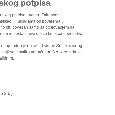
nskog potpisa
ronskog potpisa, uređen Zakonom
ifikaciji i uslugama od poverenja u
žno biti povezan samo sa poslovanjem na
menom je postao i sve češće korišćeno sredstvo
i neophodno je da se od strane Setifikacionog
kat koji se instalira na računar. S obzirom da se
alidnim.
ke Srbije