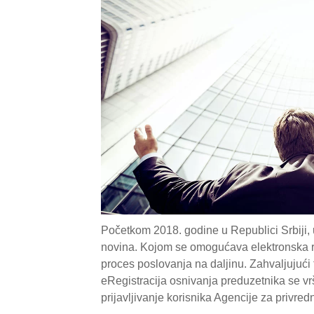
Početkom 2018. godine u Republici Srbiji,
novina. Kojom se omogućava elektronska reg
proces poslovanja na daljinu. Zahvaljujući
eRegistracija osnivanja preduzetnika se vr
prijavljivanje korisnika Agencije za privredn