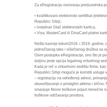
Za eRegistraciju osnivanja preduzetnika po
• kvalifikovani elektronski sertifikat (elektr
Republici Srbiji,
• instaliran čitač elektronskih kartica,
• Visa, MasterCard ili DinaCard platne kar
Nešto kasnije tokom2018. i 2019. godine, o
jednočlanog tako i višečlanog društva sa
Osim postupka eRegistracije, ono što je po
daljinu jeste opcija legalnog virtuelnog sed
Kada je reč o virtuelnom sedištu firme, ka
Republici Srbiji moguće je koristiti usluge
– registraciju na određenoj adresi, primanje
obaveštavanje o pristiglim aktima i slično.
smanjuje fiksne troškove poput mesečne na
troškove održavanja prostora.