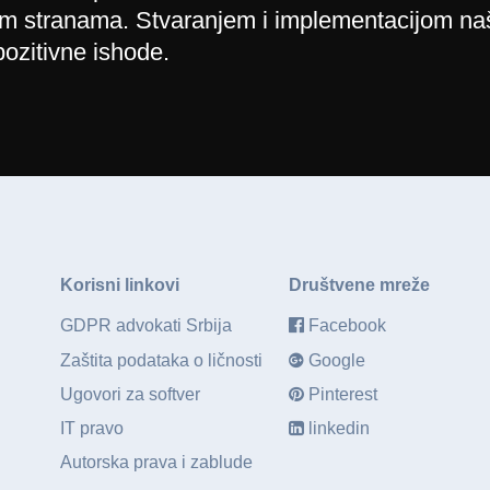
im stranama. Stvaranjem i implementacijom naš
ozitivne ishode.
Korisni linkovi
Društvene mreže
GDPR advokati Srbija
Facebook
Zaštita podataka o ličnosti
Google
Ugovori za softver
Pinterest
IT pravo
linkedin
Autorska prava i zablude