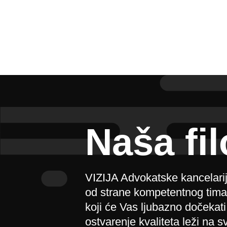
Naša fil
VIZIJA Advokatske kancelarij
od strane kompetentnog tima k
koji će Vas ljubazno dočeka
ostvarenje kvaliteta leži na