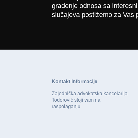
građenje odnosa sa interesn
slučajeva postižemo za Vas p
Kontakt Informacije
Zajednička advokatska kancelarija
Todorović stoji vam na
raspolaganju