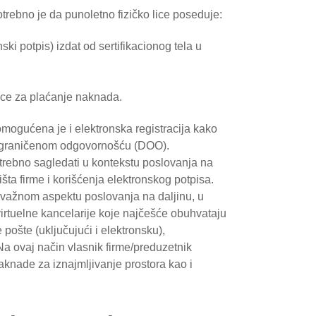
trebno je da punoletno fizičko lice poseduje:
onski potpis) izdat od sertifikacionog tela u
tice za plaćanje naknada.
mogućena je i elektronska registracija kako
 ograničenom odgovornošću (DOO).
trebno sagledati u kontekstu poslovanja na
išta firme i korišćenja elektronskog potpisa.
o važnom aspektu poslovanja na daljinu, u
 virtuelne kancelarije koje najčešće obuhvataju
 pošte (uključujući i elektronsku),
 Na ovaj način vlasnik firme/preduzetnik
knade za iznajmljivanje prostora kao i