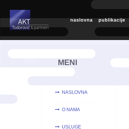
naslovna
publikacije
MENI
NASLOVNA
O NAMA
USLUGE