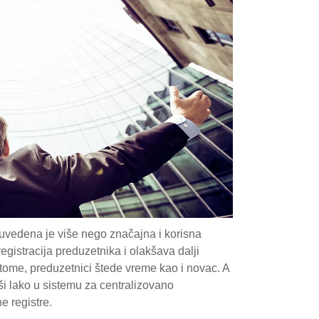
 uvedena je više nego značajna i korisna
istracija preduzetnika i olakšava dalji
 tome, preduzetnici štede vreme kao i novac. A
ši lako u sistemu za centralizovano
e registre.