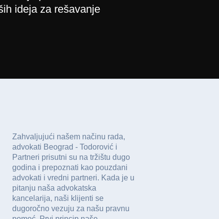
ih ideja za rešavanje
Zahvaljujući našem načinu rada,
advokati Beograd - Todorović i
Partneri prisutni su na tržištu dugo
godina i prepoznati kao pouzdani
advokati i vredni partneri. Kada je u
pitanju naša advokatska
kancelarija, naši klijenti se
dugoročno vezuju za našu pravnu
pomoć. Prvi princip naše