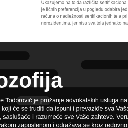
Ukazujemo na to da različita sertifikaciona
je ličnih preferencija u pogledu odabira je
računa o nadležnosti sertifikacionih tela pri
nerezidentima, jer nisu sva tela jednako n
ozofija
e Todorović je pružanje advokatskih usluga na
oji će se truditi da ispuni i prevaziđe sva Vaš
ti, saslušaće i razumeće sve Vaše zahteve. Ve
 svakom zaposlenom i odražava se kroz redovno