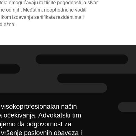
 tela omogućavaju različite pogodnosti, a stvar
dne od njih. Međutim, neophodno je voditi
likom izdavanja sertifikata rezidentima i
adležna.
 visokoprofesionalan način
a očekivanja. Advokatski tim
rujemo da odgovornost za
 vršenje poslovnih obaveza i