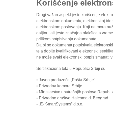
Korišćenje elektro
Drugi važan aspekt jeste korišćenje elekt
elektronskom dokumentu, elektronskoj ident
elektronskom poslovanju. Koji ne mora nu
daljinu, ali jeste značajna olakšica a vre
prilikom potpisivanja dokumenata.
Da bi se dokumenta potpisivala elektronsk
tela dobije kvalifikovani elektronski sertifi
ne može svaki elektronski potpis smatrati v
Sertifikaciona tela u Republici Srbiji su:
• Javno preduzeće „Pošta Srbije“
• Privredna komora Srbije
• Ministarstvo unutrašnjih poslova Republi
• Privredno društvo Halcoma.d. Beograd
• „E- SmartSystems“ d.o.o.