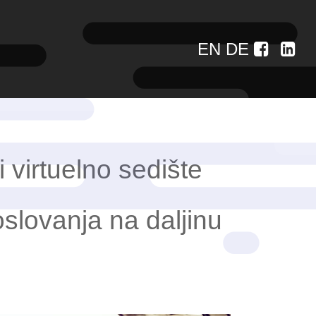
EN
DE
i virtuelno sedište
oslovanja na daljinu