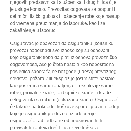
njegovih predstavnika i službenika, i drugih lica čije
je usluge koristio. Prevozilac odgovara za potpuni ili
delimični fizički gubitak ili oštećenje robe koje nastupi
od vremena preuzimanja do isporuke, kao i za
zakašnjenje u isporuci.
Osiguravač je obavezan da osiguraniku (korisniku
prevoza) nadoknadi sve iznose koji su osnovani i
koje osiguranik treba da plati iz osnova prevozničke
odgovornosti, ako je šteta nastala kao neposredna
posledica saobraćajne nezgode (udesa) prevoznog
sredstva, požara i/ ili eksplozije (osim štete nastale
kao posledica samozapaljenja ili eksplozije same
robe), provalne krađe, razbojničke krađe ili krađe
celog vozila sa robom (dokazana krađa). Osiguravač
će takođe nadoknaditi troškove spora i pravnih radnji
koje je osiguranik preduzeo uz odobrenje
osiguravača radi odbrane od neosnovanih ili
previsokih zahteva trećih lica. Ove troškove