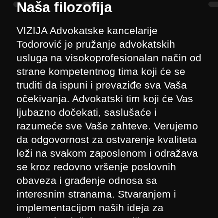
Naša filozofija
VIZIJA Advokatske kancelarije
Todorović je pružanje advokatskih
usluga na visokoprofesionalan način od
strane kompetentnog tima koji će se
truditi da ispuni i prevaziđe sva Vaša
očekivanja. Advokatski tim koji će Vas
ljubazno dočekati, saslušaće i
razumeće sve Vaše zahteve. Verujemo
da odgovornost za ostvarenje kvaliteta
leži na svakom zaposlenom i odražava
se kroz redovno vršenje poslovnih
obaveza i građenje odnosa sa
interesnim stranama. Stvaranjem i
implementacijom naših ideja za