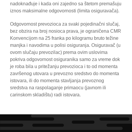
nadoknađuje i kada oni zajedno sa štetom premašuju
iznos maksimalne odgovornosti (limita osiguravača).
Odgovornost prevozioca za svaki pojedinačni slučaj,
bez obzira na broj nosioca prava, je ograničena CMR
Konvencijom na 25 franka po kilogramu bruto težine
manjka i navodima u polisi osiguranja. Osiguravač (u
ovom slučaju prevozilac) prema ovim uslovima
pokriva odgovornost osiguranika samo za vreme dok
je roba bila u pritežanju prevozioca i to od momenta
završenog utovara u prevozno sredstvo do momenta
istovara, ili do momenta stavljanja prevoznog
sredstva na raspolaganje primaocu (javnom ili
carinskom skladištu) radi istovara.