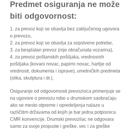
Predmet osiguranja ne može
biti odgovornost:
1. za prevoz koji se obavlja bez zaključenog ugovora
o prevozu,
2. za prevoz koji se obavlja za sopstvene potrebe,
3. za besplatan prevoz (nije obračunata vozarina),
4. za prevoz poštanskih pošiljaka, vrednosnih
pošiljaka (kovani novac, papirni novac, hartije od
vrednosti, dokumenta i isprave), umetničkih predmeta
(slika, skulptura i dr.).
Osiguranje od odgovornosti prevozioca primenjuje se
na ugovore o prevozu robe u drumskom saobraćaju
ako se mesto otpreme i opredeljenja nalaze u
različitim državama od kojih je bar jedna potpisnica
CMR konvencije. Drumski prevozilac ne odgovara
samo za svoje propuste i greške, vec i za greške