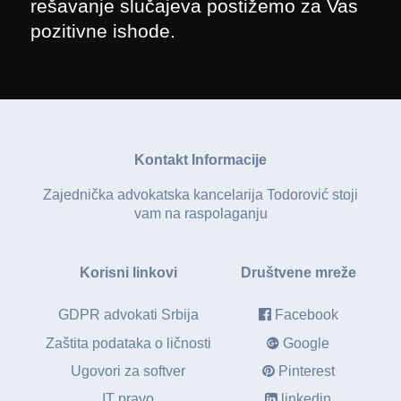
rešavanje slučajeva postižemo za Vas
pozitivne ishode.
Kontakt Informacije
Zajednička advokatska kancelarija Todorović stoji
vam na raspolaganju
Korisni linkovi
Društvene mreže
GDPR advokati Srbija
Facebook
Zaštita podataka o ličnosti
Google
Ugovori za softver
Pinterest
IT pravo
linkedin