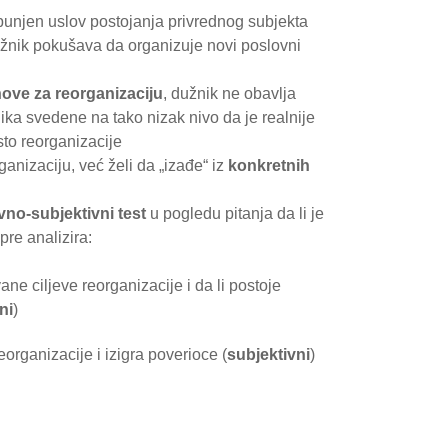
spunjen uslov postojanja privrednog subjekta
dužnik pokušava da organizuje novi poslovni
ove za reorganizaciju
, dužnik ne obavlja
nika svedene na tako nizak nivo da je realnije
to reorganizacije
nizaciju, već želi da „izađe“ iz
konkretnih
vno-subjektivni test
u pogledu pitanja da li je
pre analizira:
ne ciljeve reorganizacije i da li postoje
ni
)
eorganizacije i izigra poverioce (
subjektivni
)