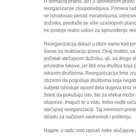
U domaćoj praksi, ali i u uporednom pravu 
reorganizacije zloupotrebljava. Primera rad
se ishodovao period moratorijuma, odnosno
dužnika, predlaže se više uzastopnih plano
ne postoje realni uslovi za sprovođenje reo
Reorganizacija dolazi u obzir samo kod pri
šanse za realizaciju plana. Ovaj institut, s
početak stečajnom dužniku, ali, sa druge s
privredne tokove, jer štiti ona društva koja
zdravim društvima. Reorganizacija time znat
obzirom da pogoduje društvima koja negati
subjekt ishoduje oprost dela dugova kroz re
želeti da pokušaju isto, što za efekat mož
obaveze. Imajući to u vidu, treba voditi 
stečajnoj reorganizaciji. Taj minimum pred
skladu sa načelom savesnosti i poštenja.
Najpre, u radu smo opisali neke slučajeve