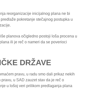
ja reorganizacije inicijalnog plana ne bi
da predlaže pokretanje stečajnog postupka u
acije.
više planova očigledno postoji loša procena u
lana ili je reč o nameri da se poverioci
IČKE DRŽAVE
maćem pravu, u radu smo dali prikaz nekih
m pravu, u SAD zauzet stav da je reč o
 u lošoj veri prilikom predlaganja plana