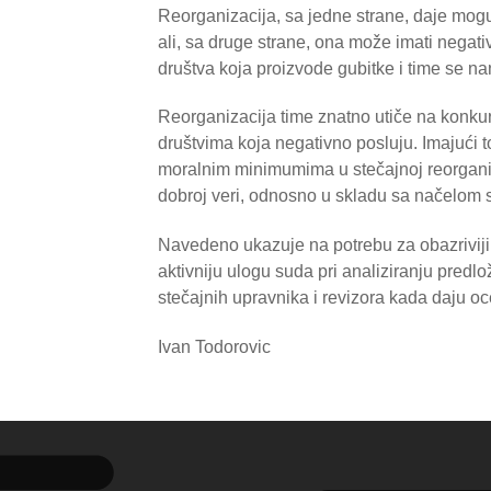
Reorganizacija, sa jedne strane, daje mog
ali, sa druge strane, ona može imati negativ
društva koja proizvode gubitke i time se na
Reorganizacija time znatno utiče na konkur
društvima koja negativno posluju. Imajući t
moralnim minimumima u stečajnoj reorganiz
dobroj veri, odnosno u skladu sa načelom s
Navedeno ukazuje na potrebu za obazriviji
aktivniju ulogu suda pri analiziranju pred
stečajnih upravnika i revizora kada daju oc
Ivan Todorovic