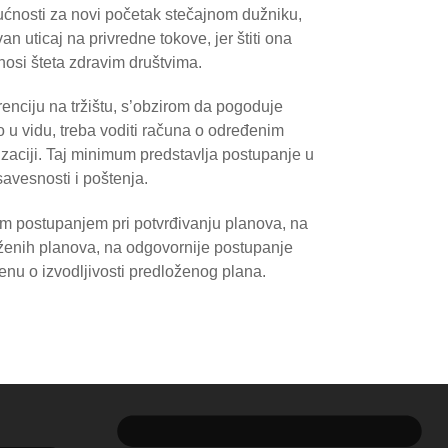
ućnosti za novi početak stečajnom dužniku,
an uticaj na privredne tokove, jer štiti ona
nosi šteta zdravim društvima.
enciju na tržištu, s’obzirom da pogoduje
o u vidu, treba voditi računa o određenim
aciji. Taj minimum predstavlja postupanje u
avesnosti i poštenja.
m postupanjem pri potvrđivanju planova, na
loženih planova, na odgovornije postupanje
enu o izvodljivosti predloženog plana.