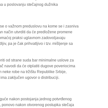
na u poslovanju stečajnog dužnika
di se o važnom preduslovu na kome se i zasniva
n način utvrditi da će predložene promene
 domaćoj praksi uglavnom zadovoljavaju
iv, pa je čak prihvatljivo i tzv. mišljenje sa
iti od strane suda bar minimalne uslove za
gač navodi da će otplatiti dugove poveriocima
om neke robe na tržištu Republike Srbije,
 ima zaključen ugovor o distribuciji.
oguće nakon postojanja jednog potvrđenog
ao, ponovo nakon otvorenog postupka stečaja