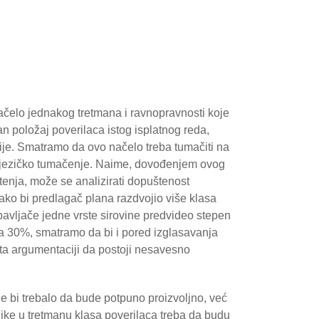
čelo jednakog tretmana i ravnopravnosti koje
n položaj poverilaca istog isplatnog reda,
ije. Smatramo da ovo načelo treba tumačiti na
to jezičko tumačenje. Naime, dovođenjem ovog
enja, može se analizirati dopuštenost
ko bi predlagač plana razdvojio više klasa
avljače jedne vrste sirovine predvideo stepen
na 30%, smatramo da bi i pored izglasavanja
ta argumentaciji da postoji nesavesno
e bi trebalo da bude potpuno proizvoljno, već
ike u tretmanu klasa poverilaca treba da budu