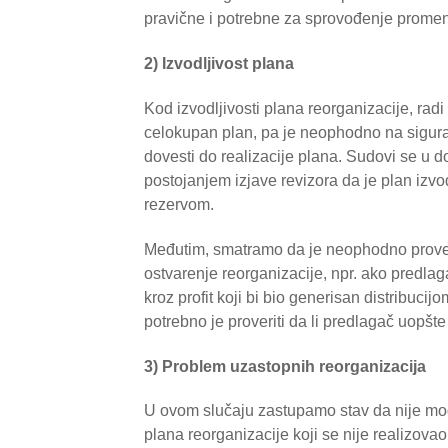
pravične i potrebne za sprovođenje prome
2) Izvodljivost plana
Kod izvodljivosti plana reorganizacije, ra
celokupan plan, pa je neophodno na sigura
dovesti do realizacije plana. Sudovi se u
postojanjem izjave revizora da je plan izvodlj
rezervom.
Međutim, smatramo da je neophodno prover
ostvarenje reorganizacije, npr. ako predla
kroz profit koji bi bio generisan distribucij
potrebno je proveriti da li predlagač uopšte
3) Problem uzastopnih reorganizacija
U ovom slučaju zastupamo stav da nije m
plana reorganizacije koji se nije realizov