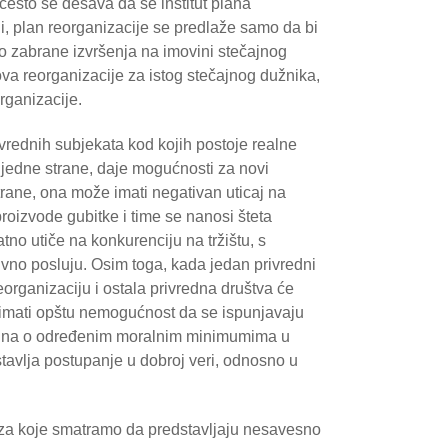
često se dešava da se institut plana
i, plan reorganizacije se predlaže samo da bi
 zabrane izvršenja na imovini stečajnog
va reorganizacije za istog stečajnog dužnika,
rganizacije.
vrednih subjekata kod kojih postoje realne
a jedne strane, daje mogućnosti za novi
trane, ona može imati negativan uticaj na
 proizvode gubitke i time se nanosi šteta
no utiče na konkurenciju na tržištu, s
vno posluju. Osim toga, kada jedan privredni
organizaciju i ostala privredna društva će
e imati opštu nemogućnost da se ispunjavaju
računa o određenim moralnim minimumima u
stavlja postupanje u dobroj veri, odnosno u
 za koje smatramo da predstavljaju nesavesno