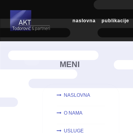
naslovna
publikacije
MENI
NASLOVNA
O NAMA
USLUGE