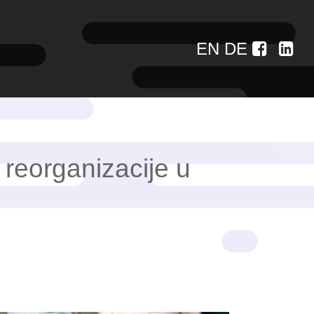
EN
DE
 reorganizacije u