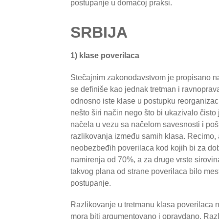
postupanje u domaćoj praksi.
SRBIJA
1) klase poverilaca
Stečajnim zakonodavstvom je propisano na
se definiše kao jednak tretman i ravnoprava
odnosno iste klase u postupku reorganizac
nešto širi način nego što bi ukazivalo čis
načela u vezu sa načelom savesnosti i pošt
razlikovanja između samih klasa. Recimo, a
neobezbeđih poverilaca kod kojih bi za dob
namirenja od 70%, a za druge vrste sirovi
takvog plana od strane poverilaca bilo mes
postupanje.
Razlikovanje u tretmanu klasa poverilaca n
mora biti argumentovano i opravdano. Razl