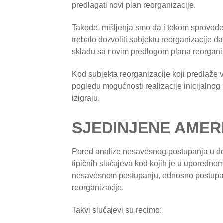
predlagati novi plan reorganizacije.
Takođe, mišljenja smo da i tokom sprovođen
trebalo dozvoliti subjektu reorganizacije 
skladu sa novim predlogom plana reorganiz
Kod subjekta reorganizacije koji predlaže 
pogledu mogućnosti realizacije inicijalnog p
izigraju.
SJEDINJENE AMER
Pored analize nesavesnog postupanja u do
tipičnih slučajeva kod kojih je u uporedno
nesavesnom postupanju, odnosno postupanje
reorganizacije.
Takvi slučajevi su recimo: