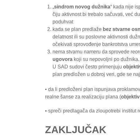
„
sindrom novog dužnika
“ kada nije i
čiju aktivnost bi trebalo sačuvati, već 
poduhvat
kada se plan predlaže
bez stvarne osn
delatnost ili su poslovne aktivnosti duž
očekivati sprovođenje bankrotstva umes
nema stvarnu nameru da sprovede reorga
ugovora
koji su nepovoljni po dužnika.
U SAD sudovi često primenjuju
objekti
plan predložen u dobroj veri, gde se naj
• da li predloženi plan ispunjava proklamova
realne šanse za realizaciju plana (
objektiv
• spreči predlagača da zloupotrebi institut r
ZAKLJUČAK