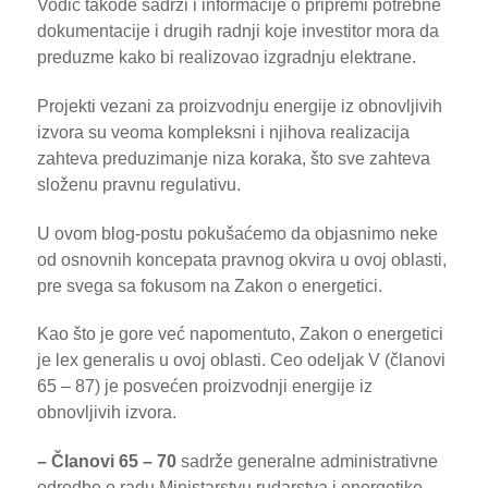
Vodič takođe sadrži i informacije o pripremi potrebne
dokumentacije i drugih radnji koje investitor mora da
preduzme kako bi realizovao izgradnju elektrane.
Projekti vezani za proizvodnju energije iz obnovljivih
izvora su veoma kompleksni i njihova realizacija
zahteva preduzimanje niza koraka, što sve zahteva
složenu pravnu regulativu.
U ovom blog-postu pokušaćemo da objasnimo neke
od osnovnih koncepata pravnog okvira u ovoj oblasti,
pre svega sa fokusom na Zakon o energetici.
Kao što je gore već napomentuto, Zakon o energetici
je lex generalis u ovoj oblasti. Ceo odeljak V (članovi
65 – 87) je posvećen proizvodnji energije iz
obnovljivih izvora.
– Članovi 65 – 70
sadrže generalne administrativne
odredbe o radu Ministarstvu rudarstva i energetike,