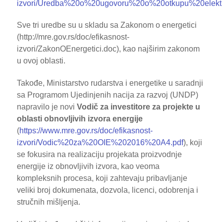
izvori/Uredba%20o%20ugovoru%20o%20otkupu%20elektr
Sve tri uredbe su u skladu sa Zakonom o energetici
(http://mre.gov.rs/doc/efikasnost-
izvori/ZakonOEnergetici.doc), kao najširim zakonom
u ovoj oblasti.
Takođe, Ministarstvo rudarstva i energetike u saradnji
sa Programom Ujedinjenih nacija za razvoj (UNDP)
napravilo je novi
Vodič za investitore za projekte u
oblasti obnovljivih izvora energije
(
https://www.mre.gov.rs/doc/efikasnost-
izvori/Vodic%20za%20OIE%202016%20A4.pdf
), koji
se fokusira na realizaciju projekata proizvodnje
energije iz obnovljivih izvora, kao veoma
kompleksnih procesa, koji zahtevaju pribavljanje
veliki broj dokumenata, dozvola, licenci, odobrenja i
stručnih mišljenja.