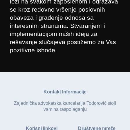
leži na svakom zaposlenom i odražava
se kroz redovno vršenje poslovnih
obaveza i građenje odnosa sa
interesnim stranama. Stvaranjem i
implementacijom naših ideja za
rešavanje slučajeva postižemo za Vas
pozitivne ishode.
Kontakt Informacije
Zajednička advokatska kancelarija Todorović stoji
vam na raspolaganju
Korisni linkovi
Društvene mreže