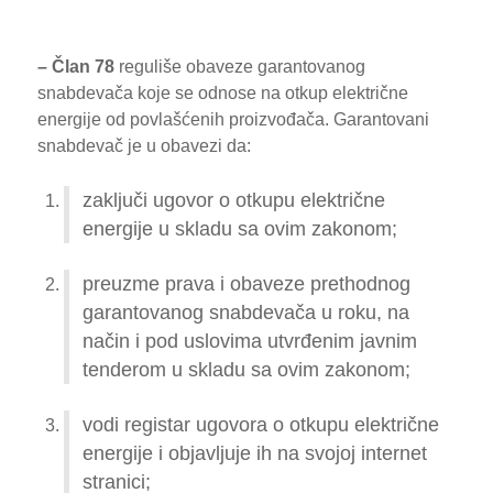
– Član 78
reguliše obaveze garantovanog
snabdevača koje se odnose na otkup električne
energije od povlašćenih proizvođača. Garantovani
snabdevač je u obavezi da:
zaključi ugovor o otkupu električne
energije u skladu sa ovim zakonom;
preuzme prava i obaveze prethodnog
garantovanog snabdevača u roku, na
način i pod uslovima utvrđenim javnim
tenderom u skladu sa ovim zakonom;
vodi registar ugovora o otkupu električne
energije i objavljuje ih na svojoj internet
stranici;