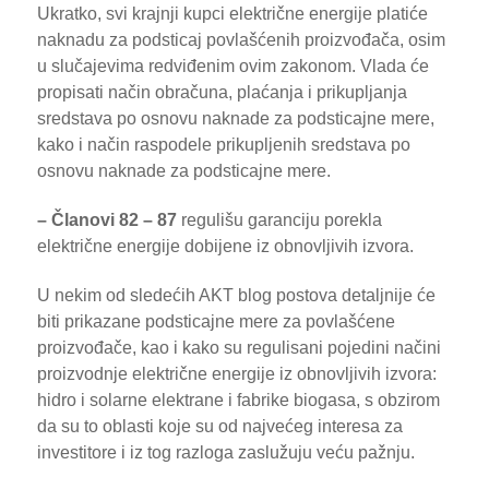
Ukratko, svi krajnji kupci električne energije platiće
naknadu za podsticaj povlašćenih proizvođača, osim
u slučajevima redviđenim ovim zakonom. Vlada će
propisati način obračuna, plaćanja i prikupljanja
sredstava po osnovu naknade za podsticajne mere,
kako i način raspodele prikupljenih sredstava po
osnovu naknade za podsticajne mere.
– Članovi 82 – 87
regulišu garanciju porekla
električne energije dobijene iz obnovljivih izvora.
U nekim od sledećih AKT blog postova detaljnije će
biti prikazane podsticajne mere za povlašćene
proizvođače, kao i kako su regulisani pojedini načini
proizvodnje električne energije iz obnovljivih izvora:
hidro i solarne elektrane i fabrike biogasa, s obzirom
da su to oblasti koje su od najvećeg interesa za
investitore i iz tog razloga zaslužuju veću pažnju.