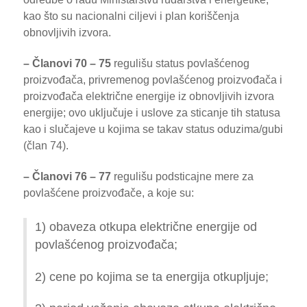
kao što su nacionalni ciljevi i plan koriščenja
obnovljivih izvora.
– Članovi 70 – 75
regulišu status povlašćenog
proizvođača, privremenog povlašćenog proizvođača i
proizvođača električne energije iz obnovljivih izvora
energije; ovo uključuje i uslove za sticanje tih statusa
kao i slučajeve u kojima se takav status oduzima/gubi
(član 74).
– Članovi 76 – 77
regulišu podsticajne mere za
povlašćene proizvođače, a koje su:
1) obaveza otkupa električne energije od
povlašćenog proizvođača;
2) cene po kojima se ta energija otkupljuje;