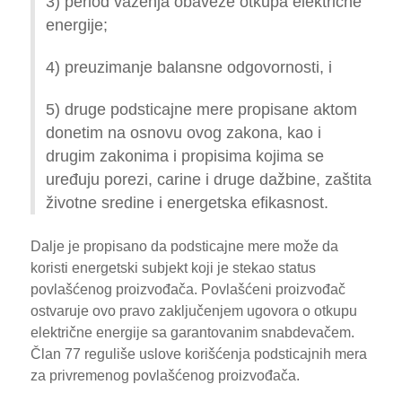
3) period važenja obaveze otkupa električne
energije;
4) preuzimanje balansne odgovornosti, i
5) druge podsticajne mere propisane aktom
donetim na osnovu ovog zakona, kao i
drugim zakonima i propisima kojima se
uređuju porezi, carine i druge dažbine, zaštita
životne sredine i energetska efikasnost.
Dalje je propisano da podsticajne mere može da
koristi energetski subjekt koji je stekao status
povlašćenog proizvođača. Povlašćeni proizvođač
ostvaruje ovo pravo zaključenjem ugovora o otkupu
električne energije sa garantovanim snabdevačem.
Član 77 reguliše uslove korišćenja podsticajnih mera
za privremenog povlašćenog proizvođača.