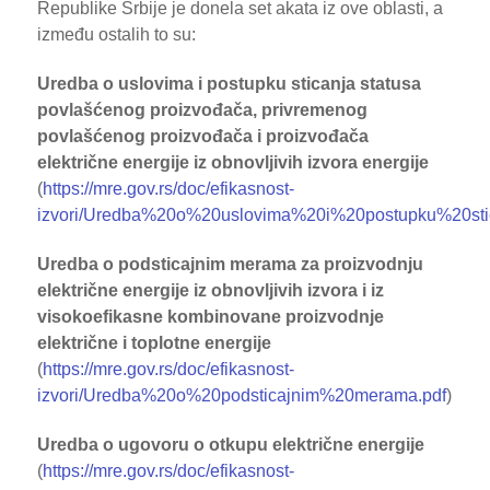
Republike Srbije je donela set akata iz ove oblasti, a
između ostalih to su:
Uredba o uslovima i postupku sticanja statusa
povlašćenog proizvođača, privremenog
povlašćenog proizvođača i proizvođača
električne energije iz obnovlјivih izvora energije
(
https://mre.gov.rs/doc/efikasnost-
izvori/Uredba%20o%20uslovima%20i%20postupku%20
Uredba o podsticajnim merama za proizvodnju
električne energije iz obnovlјivih izvora i iz
visokoefikasne kombinovane proizvodnje
električne i toplotne energije
(
https://mre.gov.rs/doc/efikasnost-
izvori/Uredba%20o%20podsticajnim%20merama.pdf
)
Uredba o ugovoru o otkupu električne energije
(
https://mre.gov.rs/doc/efikasnost-