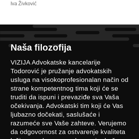
Iva Živković
Naša filozofija
VIZIJA Advokatske kancelarije
Todorović je pružanje advokatskih
usluga na visokoprofesionalan način od
strane kompetentnog tima koji će se
truditi da ispuni i prevaziđe sva Vaša
očekivanja. Advokatski tim koji će Vas
ljubazno dočekati, saslušaće i
razumeće sve Vaše zahteve. Verujemo
da odgovornost za ostvarenje kvaliteta