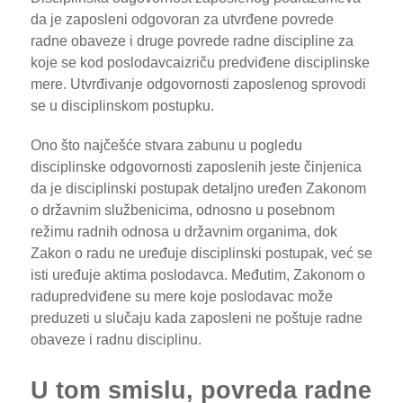
da je zaposleni odgovoran za utvrđene povrede
radne obaveze i druge povrede radne discipline za
koje se kod poslodavcaizriču predviđene disciplinske
mere. Utvrđivanje odgovornosti zaposlenog sprovodi
se u disciplinskom postupku.
Ono što najčešće stvara zabunu u pogledu
disciplinske odgovornosti zaposlenih jeste činjenica
da je disciplinski postupak detaljno uređen Zakonom
o državnim službenicima, odnosno u posebnom
režimu radnih odnosa u državnim organima, dok
Zakon o radu ne uređuje disciplinski postupak, već se
isti uređuje aktima poslodavca. Međutim, Zakonom o
radupredviđene su mere koje poslodavac može
preduzeti u slučaju kada zaposleni ne poštuje radne
obaveze i radnu disciplinu.
U tom smislu, povreda radne