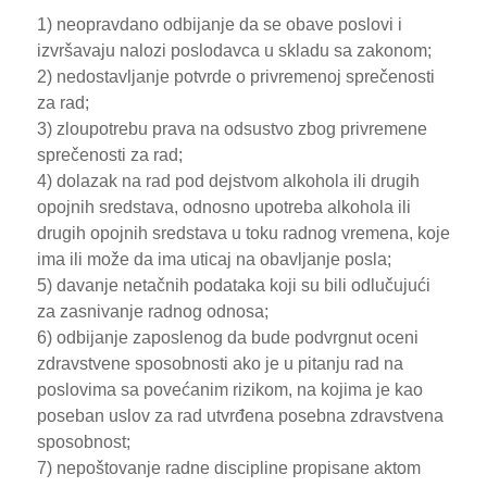
1) neopravdano odbijanje da se obave poslovi i
izvršavaju nalozi poslodavca u skladu sa zakonom;
2) nedostavljanje potvrde o privremenoj sprečenosti
za rad;
3) zloupotrebu prava na odsustvo zbog privremene
sprečenosti za rad;
4) dolazak na rad pod dejstvom alkohola ili drugih
opojnih sredstava, odnosno upotreba alkohola ili
drugih opojnih sredstava u toku radnog vremena, koje
ima ili može da ima uticaj na obavljanje posla;
5) davanje netačnih podataka koji su bili odlučujući
za zasnivanje radnog odnosa;
6) odbijanje zaposlenog da bude podvrgnut oceni
zdravstvene sposobnosti ako je u pitanju rad na
poslovima sa povećanim rizikom, na kojima je kao
poseban uslov za rad utvrđena posebna zdravstvena
sposobnost;
7) nepoštovanje radne discipline propisane aktom