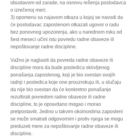
obustavom od zarade, na osnovu rešenja poslodavca
o izrečenoj meri;
3) opomenu sa najavom otkaza u kojoj se navodi da
će poslodavac zaposlenom otkazati ugovor o radu
bez ponovnog upozorenja, ako u narednom roku od
šest meseci učini istu povredu radne obaveze ili
nepoštovanje radne discipline.
Važno je naglasiti da povreda radne obaveze ili
discipline mora da bude posledica skrivljenog
ponašanja zaposlenog, koji je bio svestan svojih
radnji i posledica koje one prouzrokuju ili, u slučaju
da nije bio svestan da će konkretno ponašanje
rezultirati povredom radne obaveze ili radne
discipline, to je opravdano mogao i morao
pretpostaviti. Jedino u takvim okolnostima zaposleni
se može smatrati odgovornim i protiv njega se mogu
preduzeti mere za nepoštovanje radne obaveze ili
discipline.