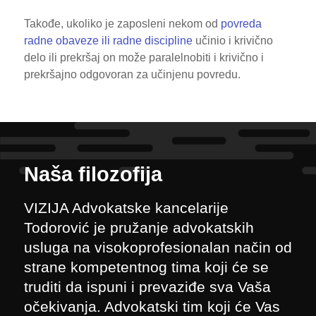
Takođe, ukoliko je zaposleni nekom od
povreda
radne obaveze ili radne discipline
učinio i krivično
delo ili prekršaj on može paralelnobiti i krivično i
prekršajno odgovoran za učinjenu povredu.
Naša filozofija
VIZIJA Advokatske kancelarije
Todorović je pružanje advokatskih
usluga na visokoprofesionalan način od
strane kompetentnog tima koji će se
truditi da ispuni i prevaziđe sva Vaša
očekivanja. Advokatski tim koji će Vas