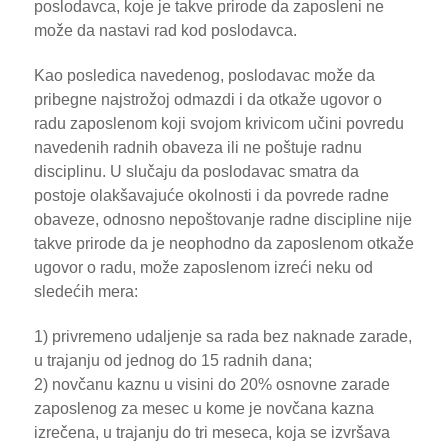
poslodavca, koje je takve prirode da zaposleni ne
može da nastavi rad kod poslodavca.
Kao posledica navedenog, poslodavac može da
pribegne najstrožoj odmazdi i da otkaže ugovor o
radu zaposlenom koji svojom krivicom učini povredu
navedenih radnih obaveza ili ne poštuje radnu
disciplinu. U slučaju da poslodavac smatra da
postoje olakšavajuće okolnosti i da povrede radne
obaveze, odnosno nepoštovanje radne discipline nije
takve prirode da je neophodno da zaposlenom otkaže
ugovor o radu, može zaposlenom izreći neku od
sledećih mera:
1) privremeno udaljenje sa rada bez naknade zarade,
u trajanju od jednog do 15 radnih dana;
2) novčanu kaznu u visini do 20% osnovne zarade
zaposlenog za mesec u kome je novčana kazna
izrečena, u trajanju do tri meseca, koja se izvršava