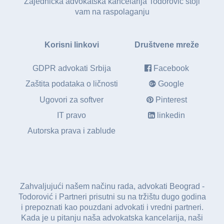
Zajednička advokatska kancelarija Todorović stoji
vam na raspolaganju
Korisni linkovi
Društvene mreže
GDPR advokati Srbija
Facebook
Zaštita podataka o ličnosti
Google
Ugovori za softver
Pinterest
IT pravo
linkedin
Autorska prava i zablude
Zahvaljujući našem načinu rada, advokati Beograd -
Todorović i Partneri prisutni su na tržištu dugo godina
i prepoznati kao pouzdani advokati i vredni partneri.
Kada je u pitanju naša advokatska kancelarija, naši