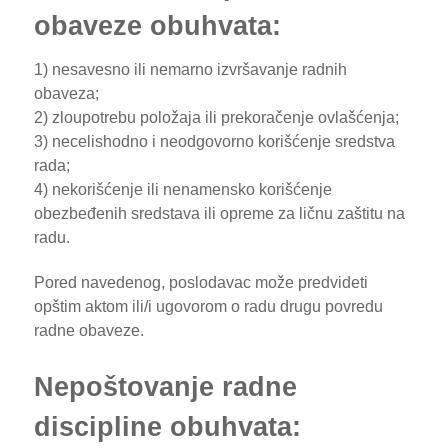
obaveze obuhvata:
1) nesavesno ili nemarno izvršavanje radnih
obaveza;
2) zloupotrebu položaja ili prekoračenje ovlašćenja;
3) necelishodno i neodgovorno korišćenje sredstva
rada;
4) nekorišćenje ili nenamensko korišćenje
obezbeđenih sredstava ili opreme za ličnu zaštitu na
radu.
Pored navedenog, poslodavac može predvideti
opštim aktom ili/i ugovorom o radu drugu povredu
radne obaveze.
Nepoštovanje radne
discipline obuhvata: