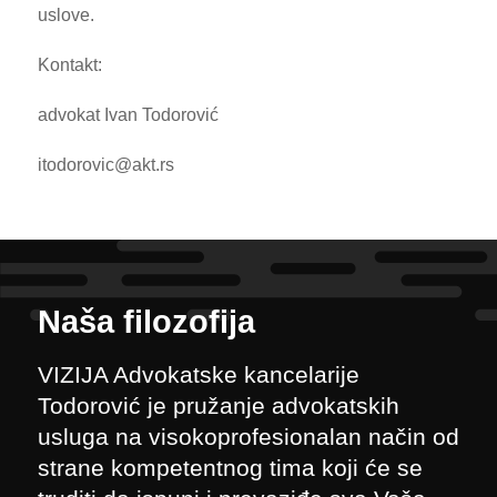
uslove.
Kontakt:
advokat Ivan Todorović
itodorovic@akt.rs
Naša filozofija
VIZIJA Advokatske kancelarije
Todorović je pružanje advokatskih
usluga na visokoprofesionalan način od
strane kompetentnog tima koji će se