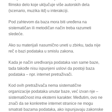
filmsko delo koje uključuje više autorskih dela
(scenario, muzika itd) u interakciji.
Pod zahtevom da baza mora biti uređena na
sistematičan ili metodičan način treba razumeti
sledeće.
Ako su materijali nasumično uneti u zbirku, tada nije
reč o bazi podataka u smislu zakona.
Kada je način uređivanja podataka van same baze,
tada takođe nisu ispunjeni uslovi da postoji baza
podataka – npr. internet pretraživači.
Kod ovih pretraživača nema sistematične
organizacije podataka unutar baze, već izvan nje –
sistematičnost ima eksterni karakter. Međutim, ovo ne
znači da se konkretne internet stranice ne mogu
smatrati bazama podataka, ako ispunjavaju zakonske