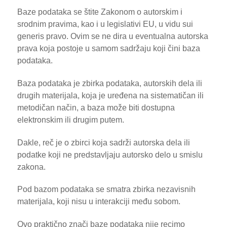
Baze podataka se štite Zakonom o autorskim i
srodnim pravima, kao i u legislativi EU, u vidu sui
generis pravo. Ovim se ne dira u eventualna autorska
prava koja postoje u samom sadržaju koji čini baza
podataka.
Baza podataka je zbirka podataka, autorskih dela ili
drugih materijala, koja je uređena na sistematičan ili
metodičan način, a baza može biti dostupna
elektronskim ili drugim putem.
Dakle, reč je o zbirci koja sadrži autorska dela ili
podatke koji ne predstavljaju autorsko delo u smislu
zakona.
Pod bazom podataka se smatra zbirka nezavisnih
materijala, koji nisu u interakciji među sobom.
Ovo praktično znači baze podataka nije recimo