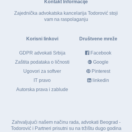
Kontakt Informacije
Zajednička advokatska kancelarija Todorović stoji
vam na raspolaganju
Korisni linkovi
Društvene mreže
GDPR advokati Srbija
Facebook
Zaštita podataka o ličnosti
Google
Ugovori za softver
Pinterest
IT pravo
linkedin
Autorska prava i zablude
Zahvaljujući našem načinu rada, advokati Beograd -
Todorović i Partneri prisutni su na tržištu dugo godina