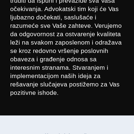
truditi da ispuni i prevaziđe sva Vaša
očekivanja. Advokatski tim koji će Vas
ljubazno dočekati, saslušaće i
razumeće sve Vaše zahteve. Verujemo
da odgovornost za ostvarenje kvaliteta
leži na svakom zaposlenom i odražava
se kroz redovno vršenje poslovnih
obaveza i građenje odnosa sa
interesnim stranama. Stvaranjem i
implementacijom naših ideja za
rešavanje slučajeva postižemo za Vas
pozitivne ishode.