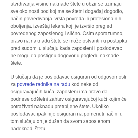
utvrđivanja visine naknade štete u obzir se uzimaju
sve okolnosti pod kojima se štetni događaj dogodio,
način povređivanja, vrsta povreda ili profesionalnih
oboljenja, izveštaj lekara koji je izvršio pregled
povređenog zaposlenog i slično. Osim sporazumno,
pravo na naknadu štete se može ostvariti i u postupku
pred sudom, u slučaju kada zaposleni i poslodavac
ne mogu da postignu dogovor u pogledu naknade
štete.
U slučaju da je poslodavac osiguran od odgovornosti
za
povrede radnika na radu
kod neke od
osiguravajućih kuća, zaposleni ima pravo da
podnese odštetni zahtev osiguravajućoj kući kojim će
potraživati naknadu pretrpljene štete. Ukoliko
poslodavac ipak nije osiguran na pomenuti način, u
tom slučaju on je dužan da svom zaposlenom
nadoknadi štetu.