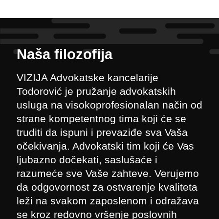
Naša filozofija
VIZIJA Advokatske kancelarije
Todorović je pružanje advokatskih
usluga na visokoprofesionalan način od
strane kompetentnog tima koji će se
truditi da ispuni i prevaziđe sva Vaša
očekivanja. Advokatski tim koji će Vas
ljubazno dočekati, saslušaće i
razumeće sve Vaše zahteve. Verujemo
da odgovornost za ostvarenje kvaliteta
leži na svakom zaposlenom i odražava
se kroz redovno vršenje poslovnih