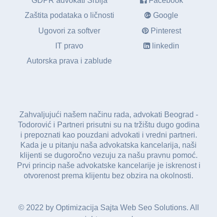
GDPR advokati Srbija
Facebook
Zaštita podataka o ličnosti
Google
Ugovori za softver
Pinterest
IT pravo
linkedin
Autorska prava i zablude
Zahvaljujući našem načinu rada, advokati Beograd -
Todorović i Partneri prisutni su na tržištu dugo godina
i prepoznati kao pouzdani advokati i vredni partneri.
Kada je u pitanju naša advokatska kancelarija, naši
klijenti se dugoročno vezuju za našu pravnu pomoć.
Prvi princip naše advokatske kancelarije je iskrenost i
otvorenost prema klijentu bez obzira na okolnosti.
© 2022 by
Optimizacija Sajta
Web Seo Solutions. All