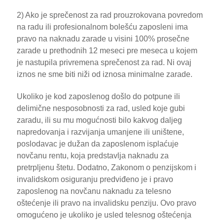
2) Ako je sprečenost za rad prouzrokovana povredom
na radu ili profesionalnom bolešću zaposleni ima
pravo na naknadu zarade u visini 100% prosečne
zarade u prethodnih 12 meseci pre meseca u kojem
je nastupila privremena sprečenost za rad. Ni ovaj
iznos ne sme biti niži od iznosa minimalne zarade.
Ukoliko je kod zaposlenog došlo do potpune ili
delimične nesposobnosti za rad, usled koje gubi
zaradu, ili su mu mogućnosti bilo kakvog daljeg
napredovanja i razvijanja umanjene ili uništene,
poslodavac je dužan da zaposlenom isplaćuje
novčanu rentu, koja predstavlja naknadu za
pretrpljenu štetu. Dodatno, Zakonom o penzijskom i
invalidskom osiguranju predviđeno je i pravo
zaposlenog na novčanu naknadu za telesno
oštećenje ili pravo na invalidsku penziju. Ovo pravo
omogućeno je ukoliko je usled telesnog oštećenja