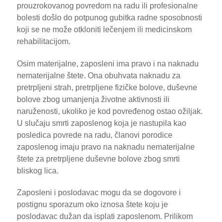
prouzrokovanog povredom na radu ili profesionalne
bolesti došlo do potpunog gubitka radne sposobnosti
koji se ne može otkloniti lečenjem ili medicinskom
rehabilitacijom.
Osim materijalne, zaposleni ima pravo i na naknadu
nematerijalne štete. Ona obuhvata naknadu za
pretrpljeni strah, pretrpljene fizičke bolove, duševne
bolove zbog umanjenja životne aktivnosti ili
naruženosti, ukoliko je kod povređenog ostao ožiljak.
U slučaju smrti zaposlenog koja je nastupila kao
posledica povrede na radu, članovi porodice
zaposlenog imaju pravo na naknadu nematerijalne
štete za pretrpljene duševne bolove zbog smrti
bliskog lica.
Zaposleni i poslodavac mogu da se dogovore i
postignu sporazum oko iznosa štete koju je
poslodavac dužan da isplati zaposlenom. Prilikom