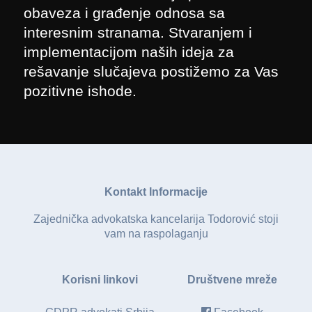
obaveza i građenje odnosa sa
interesnim stranama. Stvaranjem i
implementacijom naših ideja za
rešavanje slučajeva postižemo za Vas
pozitivne ishode.
Kontakt Informacije
Zajednička advokatska kancelarija Todorović stoji
vam na raspolaganju
Korisni linkovi
Društvene mreže